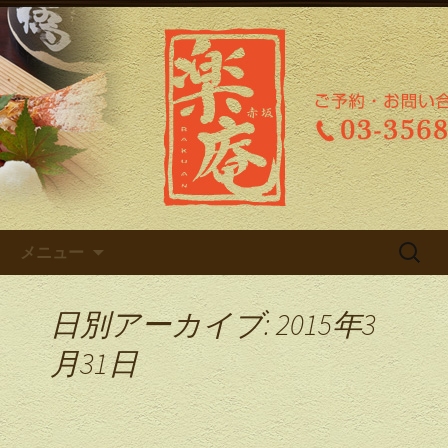
赤坂の和食居酒屋「楽庵（らくあ
ん）」のブログ
赤坂の和食居酒屋「楽庵（らく
あん）」のブログ
コンテンツへ移動
検
メニュー
索:
日別アーカイブ: 2015年3
月31日