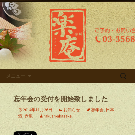
赤坂の和食居酒屋「楽庵（らくあ
ん）」のブログ
赤坂の和食居酒屋「楽庵（らく
あん）」のブログ
コンテンツへ移動
検
メニュー
索:
忘年会の受付を開始致しました
2014年11月26日
お知らせ
忘年会
,
日本
酒
,
赤坂
rakuan-akasaka