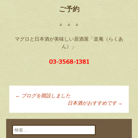
ご予約
↓ ↓ ↓
マグロと日本酒が美味しい居酒屋「楽庵（らくあ
ん）」
03-3568-1381
←
ブログを開設しました
投稿ナビゲーショ
日本酒がおすすめです
→
ン
検索: